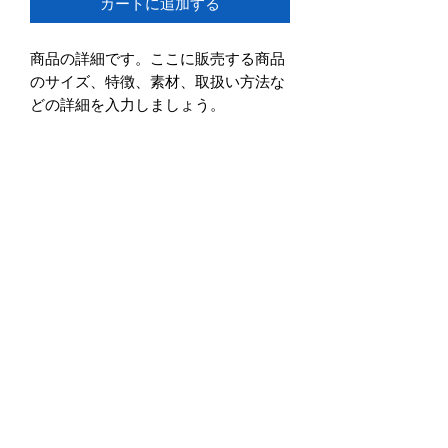
カートに追加する
商品の詳細です。ここに販売する商品
のサイズ、特徴、素材、取扱い方法な
どの詳細を入力しましょう。
商品情報
商品の詳細について記入する欄です。
返品・返金ポリシー
ここに販売する商品のサイズ、特徴、
素材、取扱い方法などの詳細を入力し
商品の返品・返金について記入する欄
ましょう。また、商品のセールスポイ
配送情報
です。購入後、どのように返品または
ントを入力して、購入者の興味を引き
返金できるかを詳しく示しましょう。
つけましょう。
商品の配送について記入する欄です。
手続きを明確に示すことでショップと
ここに商品の配送方法や梱包、配送料
購入者の信頼関係を築くことができま
などについて入力しましょう。不着が
す。
起こった際などの手続きに関しても詳
©2019 愛の人生創造チャネラー
しく示すことで、ショップの信頼度を
藤川仁美公式サイト