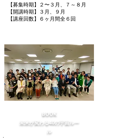
【募集時期】２〜３月、７～８月
【開講時期】３月、９月
【講座回数】６ヶ月間全６回
BOOK
​未来が変わる40の宇宙ルー
ル